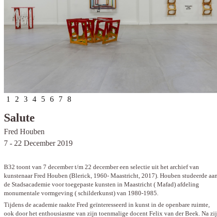
1
2
3
4
5
6
7
8
Salute
Fred Houben
7 - 22 December 2019
.
B32 toont van 7 december t/m 22 december een selectie uit het archief van
kunstenaar Fred Houben (Blerick, 1960- Maastricht, 2017). Houben studeerde aa
de Stadsacademie voor toegepaste kunsten in Maastricht ( Mafad) afdeling
monumentale vormgeving ( schilderkunst) van 1980-1985.
Tijdens de academie raakte Fred geïnteresseerd in kunst in de openbare ruimte,
ook door het enthousiasme van zijn toenmalige docent Felix van der Beek. Na zi