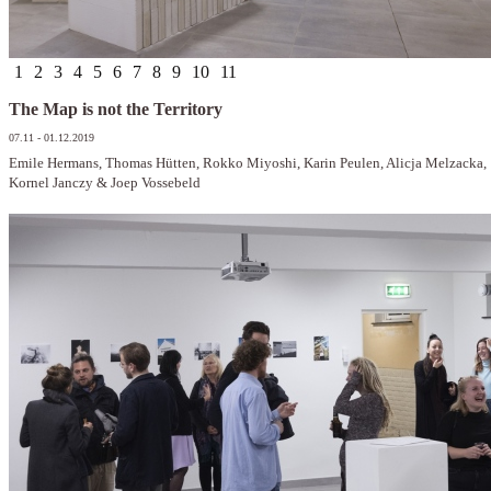
1
2
3
4
5
6
7
8
9
10
11
The Map is not the Territory
07.11 - 01.12.2019
Emile Hermans, Thomas Hütten, Rokko Miyoshi, Karin Peulen, Alicja Melzacka,
Kornel Janczy & Joep Vossebeld