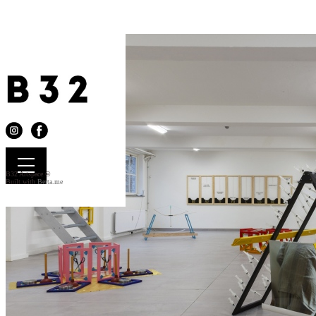
B32 Artspace ©
Built with
Berta.me