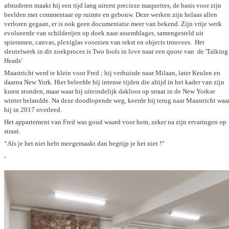
afstuderen maakt hij een tijd lang uiterst precieze maquettes, de basis voor zijn
beelden met commentaar op ruimte en gebouw. Deze werken zijn helaas allen
verloren gegaan, er is ook geen documentatie meer van bekend. Zijn vrije werk
evolueerde van schilderijen op doek naar assemblages, samengesteld uit
spieramen, canvas, plexiglas voorzien van tekst en objects trouvees. Het
sleutelwerk in dit zoekproces is Two fools in love naar een quote van de 'Talking
Heads'
Maastricht werd te klein voor Fred ; hij verhuisde naar Milaan, later Keulen en
daarna New York. Hier beleefde hij intense tijden die altijd in het kader van zijn
kunst stonden, maar waar hij uiteindelijk dakloos op straat in de New Yorkse
winter belandde. Na deze doodlopende weg, keerde hij terug naar Maastricht waa
hij in 2017 overleed.
Het appartement van Fred was goud waard voor hem, zeker na zijn ervaringen op
straat.
“Als je het niet hebt meegemaakt dan begrijp je het niet !“
.